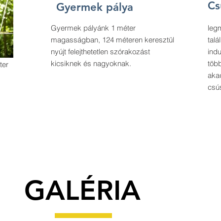
Cs
Gyermek pálya
Gyermek pályánk 1 méter
leg
magasságban, 124 méteren keresztül
tal
nyújt felejthetetlen szórakozást
indu
kicsiknek és nagyoknak.
több
ter
akad
csú
GALÉRIA