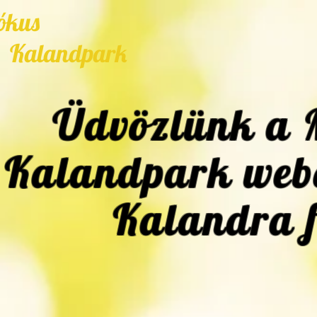
ókus
alandpark
Üdvözlünk a 
Kalandpark web
Kalandra f