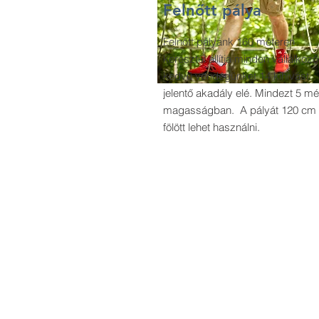
Felnőtt pálya
Felnőtt pályánk 160 méteren
keresztül állítja minden vállalkozó
kedvű vendégünket 14 kihívást
jelentő akadály elé. Mindezt 5 mé
magasságban. A pályát 120 cm
fölött lehet használni.