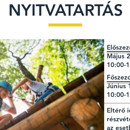
NYITVATARTÁS
Előszez
Május 2
10:00-1
Főszez
Június 
10:00-1
Eltérő 
részvé
az eset