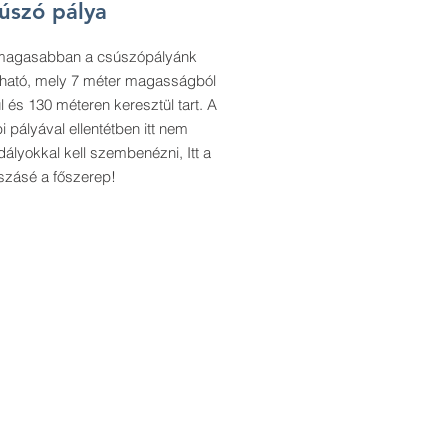
úszó pálya
magasabban a csúszópályánk
álható, mely 7 méter magasságból
l és 130 méteren keresztül tart. A
i pályával ellentétben itt nem
ályokkal kell szembenézni, Itt a
szásé a főszerep!