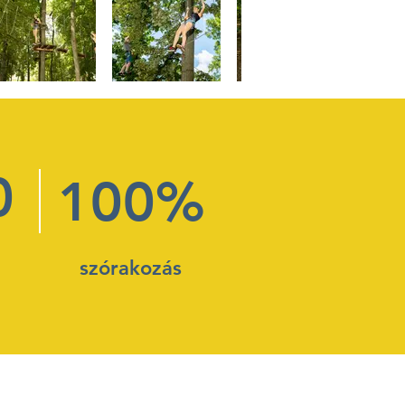
0
100%
szórakozás