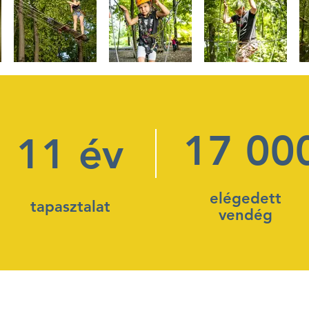
17 00
11 év
elégedett
tapasztalat
vendég