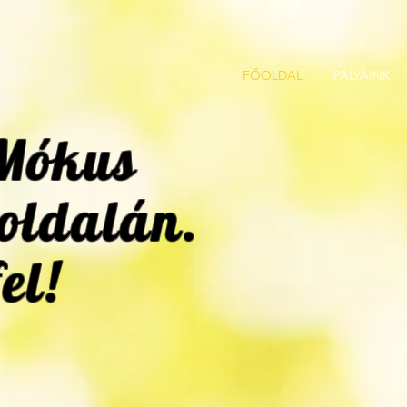
FŐOLDAL
PÁLYÁINK
Mókus
oldalán.
el!