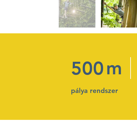
m
500
pálya rendszer