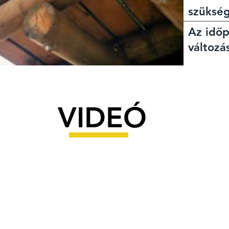
szükség
Az időp
változá
VIDEÓ